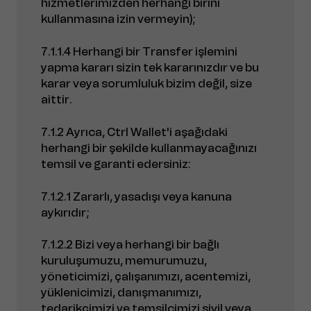
hizmetlerimizden herhangi birini
kullanmasına izin vermeyin);
7.1.1.4 Herhangi bir Transfer işlemini
yapma kararı sizin tek kararınızdır ve bu
karar veya sorumluluk bizim değil, size
aittir.
7.1.2 Ayrıca, Ctrl Wallet'i aşağıdaki
herhangi bir şekilde kullanmayacağınızı
temsil ve garanti edersiniz:
7.1.2.1 Zararlı, yasadışı veya kanuna
aykırıdır;
7.1.2.2 Bizi veya herhangi bir bağlı
kuruluşumuzu, memurumuzu,
yöneticimizi, çalışanımızı, acentemizi,
yüklenicimizi, danışmanımızı,
tedarikçimizi ve temsilcimizi sivil veya