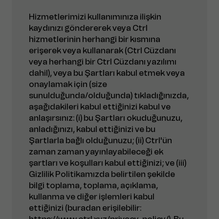
Hizmetlerimizi kullanımınıza ilişkin
kaydınızı göndererek veya Ctrl
hizmetlerinin herhangi bir kısmına
erişerek veya kullanarak (Ctrl Cüzdanı
veya herhangi bir Ctrl Cüzdanı yazılımı
dahil), veya bu Şartları kabul etmek veya
onaylamak için (size
sunulduğunda/olduğunda) tıkladığınızda,
aşağıdakileri kabul ettiğinizi kabul ve
anlaşırsınız: (i) bu Şartları okuduğunuzu,
anladığınızı, kabul ettiğinizi ve bu
Şartlarla bağlı olduğunuzu; (ii) Ctrl'ün
zaman zaman yayınlayabileceği ek
şartları ve koşulları kabul ettiğinizi; ve (iii)
Gizlilik Politikamızda belirtilen şekilde
bilgi toplama, toplama, açıklama,
kullanma ve diğer işlemleri kabul
ettiğinizi (buradan erişilebilir:
https://www.ctrl.xyz/privacy-policy/
). Bu