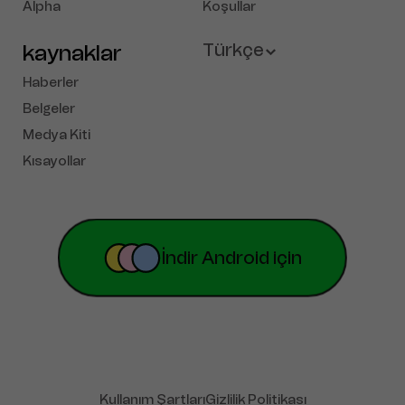
Alpha
Koşullar
kaynaklar
Türkçe
Haberler
English
Belgeler
Medya Kiti
French
Kısayollar
Deutsch
Español
Portuguese
İndir Android için
简体中文
Русский
Tiếng Việt
Kullanım Şartları
Gizlilik Politikası