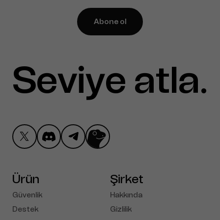
Abone ol
Seviye atla
ctrl al
.
Ürün
Şirket
Güvenlik
Hakkında
Destek
Gizlilik