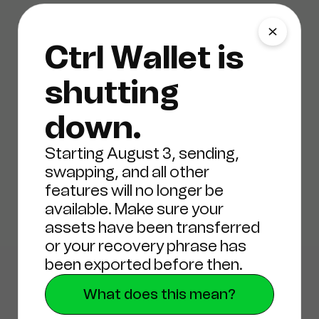
Ctrl Wallet is
03
İşlem
shutting
simülasyonu
down.
Starting August 3, sending,
swapping, and all other
features will no longer be
dApp işleminizin tam olarak ne
available. Make sure your
yapacağını anlayın ve
assets have been transferred
varlıklarınızı beklenmedik bir
or your recovery phrase has
şekilde kaybetmeyeceğinizden
been exported before then.
emin olun.
Tenderly
tarafından
desteklenmektedir.
What does this mean?