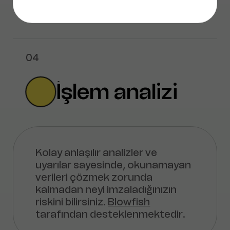
04
İşlem analizi
Kolay anlaşılır analizler ve
uyarılar sayesinde, okunamayan
verileri çözmek zorunda
kalmadan neyi imzaladığınızın
riskini bilirsiniz.
Blowfish
tarafından desteklenmektedir.