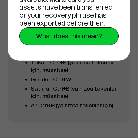
assets have been transferred
or your recovery phrase has
been exported before then.
What does this mean?
Token/NFT detayları
sayfasından
Takas: Ctrl+S (yalnızca tokenler
için, müsaitse)
Gönder: Ctrl+W
Satın al: Ctrl+B (yalnızca tokenler
için, müsaitse)
Al: Ctrl+R (yalnızca tokenler için)