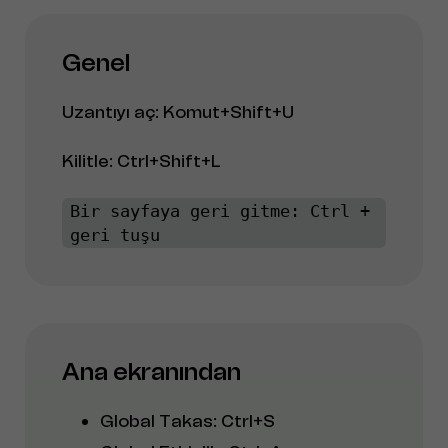
Genel
Uzantıyı aç: Komut+Shift+U
Kilitle: Ctrl+Shift+L
Bir sayfaya geri gitme: Ctrl +
geri tuşu
Ana ekranından
Global Takas: Ctrl+S