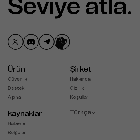
Seviye atla
ctrl al
.
Ürün
Şirket
Güvenlik
Hakkında
Destek
Gizlilik
Alpha
Koşullar
kaynaklar
Türkçe
Haberler
English
Belgeler