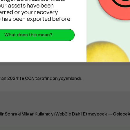
our assets have been
19 Haziran 2024
erred or your recovery
Haberler
 has been exported before
What does this mean?
ran 2024'te CCN tarafından yayımlandı.
r Bir Sonraki Milyar Kullanıcıyı Web3'e Dahil Etmeyecek — Gelece