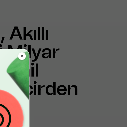
Akıllı
 Milyar
Dahil
Zincirden