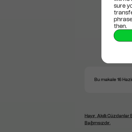
sure y
transf
phrase
then.
Bu makale 16 Hazi
Hayır, Akıllı Cüzdanla
Bağımsızdır.