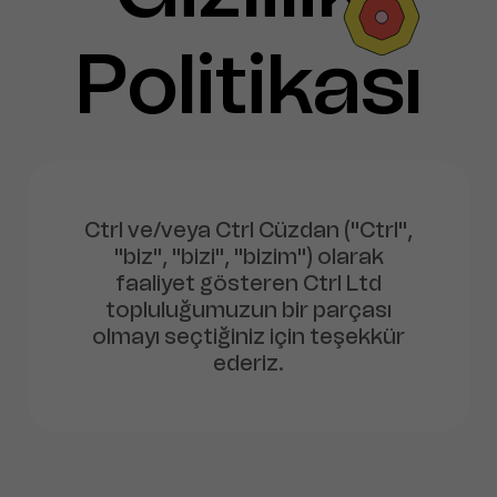
Politikası
Ctrl ve/veya Ctrl Cüzdan ("Ctrl",
"biz", "bizi", "bizim") olarak
faaliyet gösteren Ctrl Ltd
topluluğumuzun bir parçası
olmayı seçtiğiniz için teşekkür
ederiz.