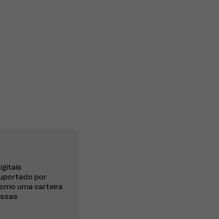
gitais
suportado por
como uma carteira
essas