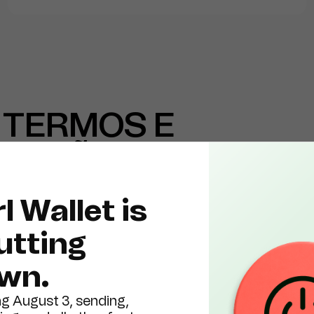
 TERMOS E
RMAÇÕES
 O CTRL
l Wallet is
utting
wn.
estes Termos
plicam entre você e a Ctrl Ltd (“Ctrl”, “nós”, “nosso”), uma 
ng August 3, sending,
 leis das Ilhas Virgens Britânicas, com endereço registrado e