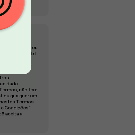
ços ou ao usar ou
 software da Ctrl
essa opção for
orda em cumprir
a Ctrl possa
utros
vacidade
s Termos, não tem
et ou qualquer um
a nestes Termos
s e Condições”
cê aceita a