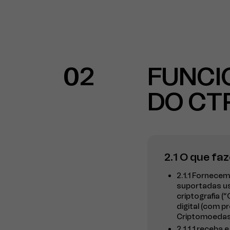
02
FUNCI
DO CT
2.1 O que f
2.1.1 Fornece
suportadas us
criptografia 
digital (com p
Criptomoedas,
2.1.1.1 receb