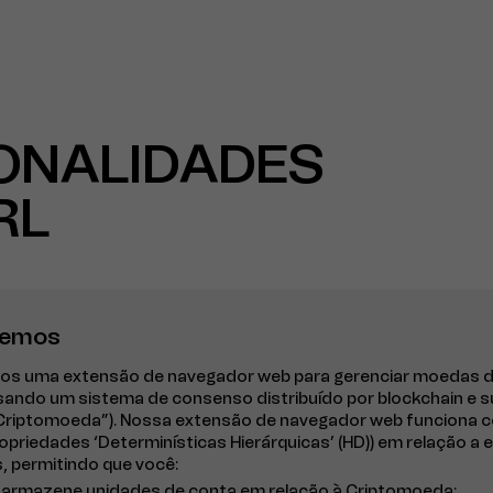
ONALIDADES
RL
azemos
mos uma extensão de navegador web para gerenciar moedas di
ando um sistema de consenso distribuído por blockchain e 
(“Criptomoeda”). Nossa extensão de navegador web funciona 
ropriedades ‘Determinísticas Hierárquicas’ (HD)) em relação a 
 permitindo que você:
a e armazene unidades de conta em relação à Criptomoeda;