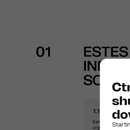
01
ESTES
INFO
SOBRE
Ctr
sh
do
1.1 Partes d
Estes Termos se a
Starti
organizada sob as