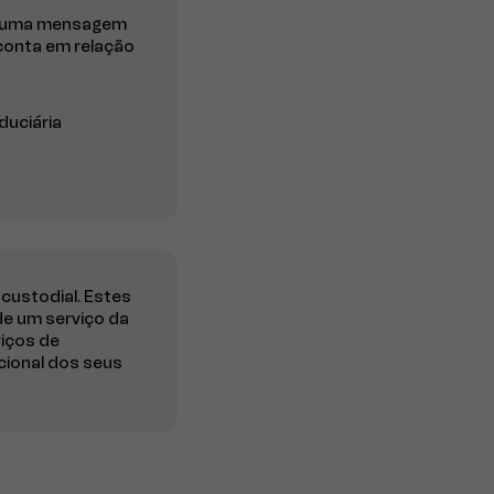
ica uma mensagem
conta em relação
duciária
custodial. Estes
de um serviço da
viços de
pcional dos seus