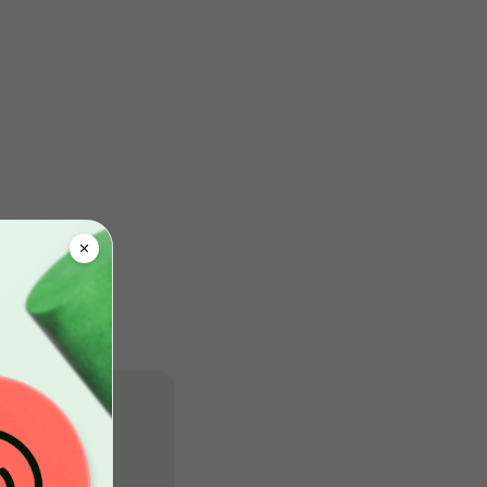
empresa
m Trinity