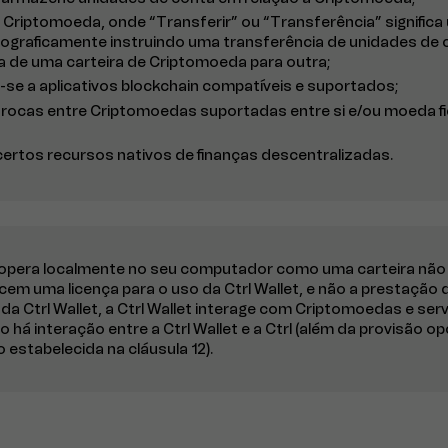
ira Criptomoeda, onde “Transferir” ou “Transferência” signif
tograficamente instruindo uma transferência de unidades de 
 de uma carteira de Criptomoeda para outra;
e-se a aplicativos blockchain compatíveis e suportados;
te trocas entre Criptomoedas suportadas entre si e/ou moeda fi
 certos recursos nativos de finanças descentralizadas.
et opera localmente no seu computador como uma carteira não 
m uma licença para o uso da Ctrl Wallet, e não a prestação 
 da Ctrl Wallet, a Ctrl Wallet interage com Criptomoedas e ser
o há interação entre a Ctrl Wallet e a Ctrl (além da provisão o
estabelecida na cláusula 12).