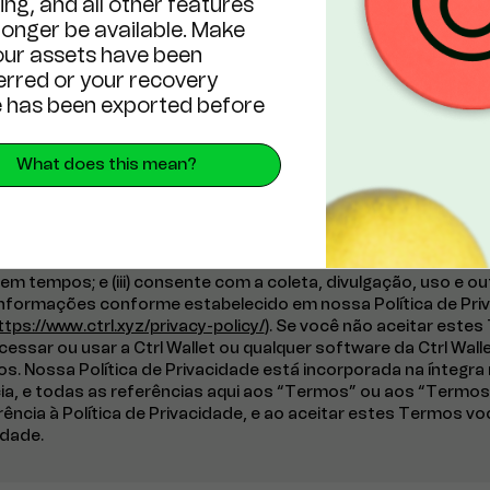
ng, and all other features
4301, Road Town, Tortola, Ilhas Virgens Britânicas.
 longer be available. Make
our assets have been
erred or your recovery
 has been exported before
ão destes Termos
What does this mean?
concorda que, ao enviar seu registro para usar nossos servi
parte dos serviços do Ctrl (incluindo a Ctrl Wallet ou qualquer
icar para aceitar ou concordar com estes Termos (se/quando 
ara você), você indica que: (i) leu, compreendeu, aceita e conc
) concorda com quaisquer termos e condições adicionais que 
em tempos; e (iii) consente com a coleta, divulgação, uso e o
nformações conforme estabelecido em nossa Política de Pri
ttps://www.ctrl.xyz/privacy-policy/
). Se você não aceitar este
essar ou usar a Ctrl Wallet ou qualquer software da Ctrl Wall
os. Nossa Política de Privacidade está incorporada na íntegr
cia, e todas as referências aqui aos “Termos” ou aos “Termo
ência à Política de Privacidade, e ao aceitar estes Termos vo
idade.