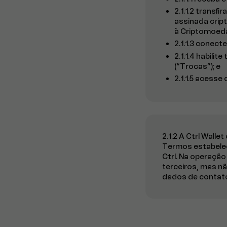
2.1.1.2 transf
assinada crip
à Criptomoeda
2.1.1.3 conect
2.1.1.4 habili
(“Trocas”); e
2.1.1.5 acesse
2.1.2 A Ctrl Wall
Termos estabelece
Ctrl. Na operação
terceiros, mas nã
dados de contato 