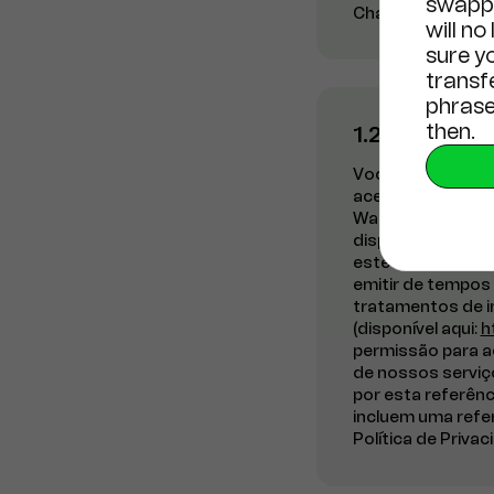
swappi
Chambers, PO Box 
will no
sure y
transf
phrase
then.
1.2 Aceitaç
Você reconhece e 
acessar qualquer 
Wallet), ou ao cl
disponibilizada p
estes Termos; (ii
emitir de tempos 
tratamentos de i
(disponível aqui:
h
permissão para ac
de nossos serviç
por esta referên
incluem uma refer
Política de Privac