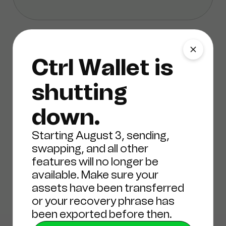
Ctrl Wallet is
03
shutting
Simulação de
down.
transação
Starting August 3, sending,
swapping, and all other
features will no longer be
available. Make sure your
Entenda exatamente o que sua
assets have been transferred
transação dApp fará e
or your recovery phrase has
certifique-se de que você não
been exported before then.
perderá seus ativos