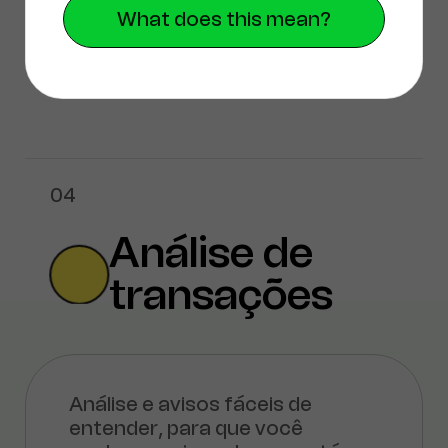
inesperadamente. Alimentado
What does this mean?
por
Tenderly
.
04
Análise de
transações
Análise e avisos fáceis de
entender, para que você