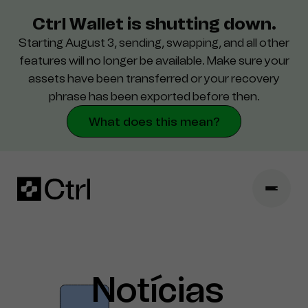
Ctrl Wallet is shutting down.
Starting August 3, sending, swapping, and all other
Configurações
features will no longer be available. Make sure your
assets have been transferred or your recovery
Segurança
phrase has been exported before then.
What does this mean?
Notícias