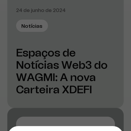
24 de junho de 2024
Notícias
Espaços de
Notícias Web3 do
WAGMI: A nova
Carteira XDEFI