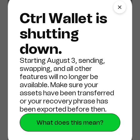
Ctrl Wallet is
shutting
down.
Starting August 3, sending,
swapping, and all other
features will no longer be
available. Make sure your
19 de junho de 2024
assets have been transferred
or your recovery phrase has
Notícias
been exported before then.
What does this mean?
Artigo da CCN: