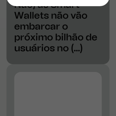
Não, as Smart
Wallets não vão
embarcar o
próximo bilhão de
usuários no (...)