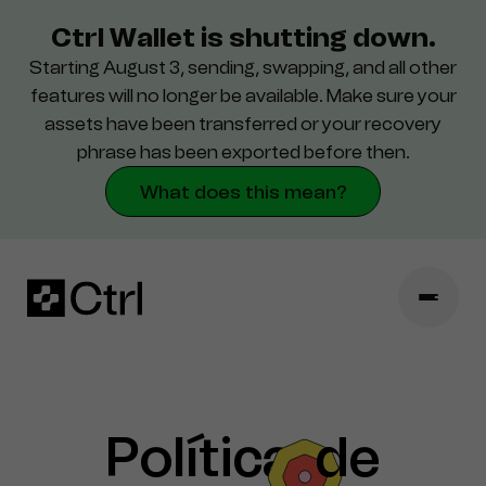
Ctrl Wallet is shutting down.
Starting August 3, sending, swapping, and all other
Configurações
features will no longer be available. Make sure your
assets have been transferred or your recovery
Segurança
phrase has been exported before then.
What does this mean?
Política
de