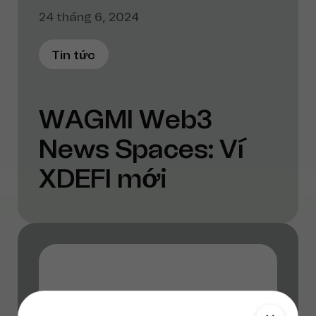
24 tháng 6, 2024
Tin tức
WAGMI Web3
News Spaces: Ví
XDEFI mới