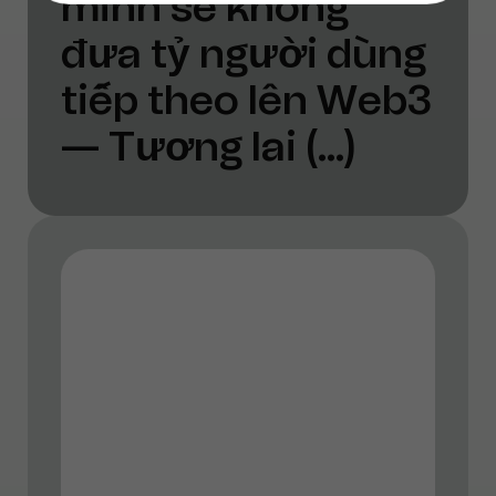
minh sẽ không
đưa tỷ người dùng
tiếp theo lên Web3
— Tương lai (...)