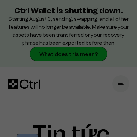
Ctrl Wallet is shutting down.
Starting August 3, sending, swapping, and all other
hỗ trợ
features will no longer be available. Make sure your
assets have been transferred or your recovery
Bảo mật
phrase has been exported before then.
What does this mean?
Tin
tức