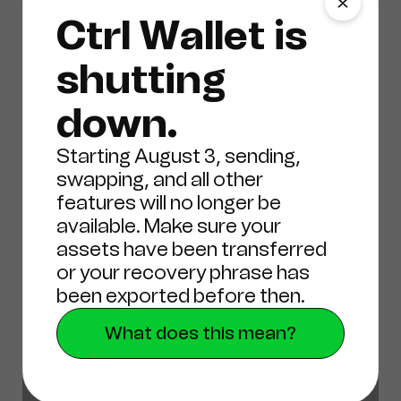
Ctrl Wallet is
shutting
down.
Starting August 3, sending,
swapping, and all other
features will no longer be
19 tháng 6, 2024
available. Make sure your
assets have been transferred
Tin tức
or your recovery phrase has
been exported before then.
Bài báo CCN:
What does this mean?
Không, Ví thông