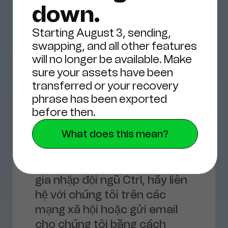
down.
Starting August 3, sending,
swapping, and all other features
will no longer be available. Make
sure your assets have been
transferred or your recovery
phrase has been exported
Tham gia đội 
before then.
ngũ
What does this mean?
Nếu bạn quan tâm đến việc
gia nhập đội ngũ Ctrl, hãy liên
hệ với chúng tôi trên các
mạng xã hội hoặc gửi email
cho chúng tôi bằng cách