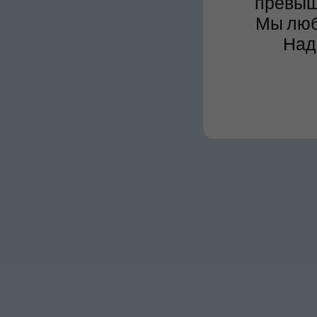
превыш
Мы люб
Над