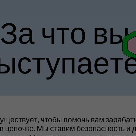
За
что
вы
ыступает
 существует, чтобы помочь вам зарабат
 в цепочке. Мы ставим безопасность и 