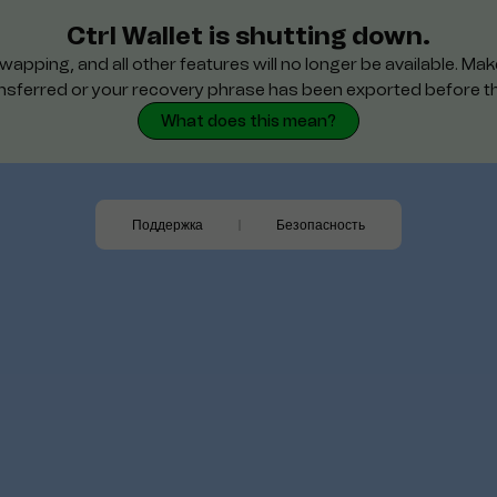
Ctrl Wallet is shutting down.
wapping, and all other features will no longer be available. M
nsferred or your recovery phrase has been exported before t
What does this mean?
Поддержка
Безопасность