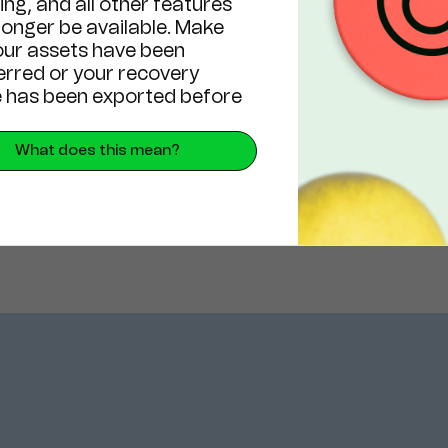
ng, and all other features
 longer be available. Make
our assets have been
erred or your recovery
 has been exported before
What does this mean?
иссия - помочь вам взять под контроль
онтроль свои активы. Взять под контрол
нансы. Взять под контроль свое будущ