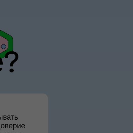
е?
ывать
доверие