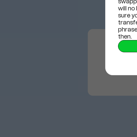
swappi
will no
sure y
transf
phrase
then.
Наша м
под к
фи