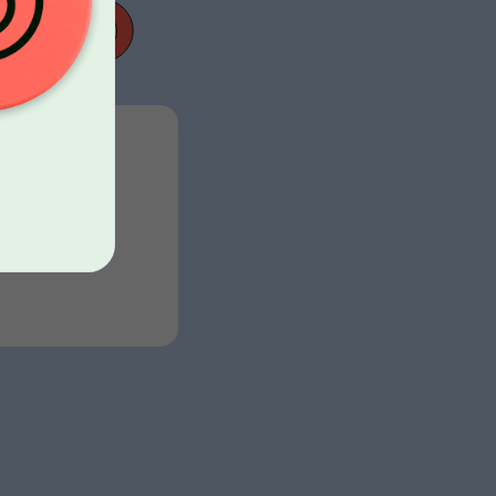
. Взять
ь свои
ее.