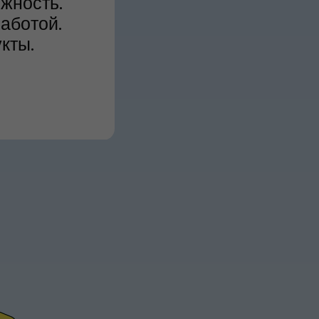
жность.
аботой.
кты.