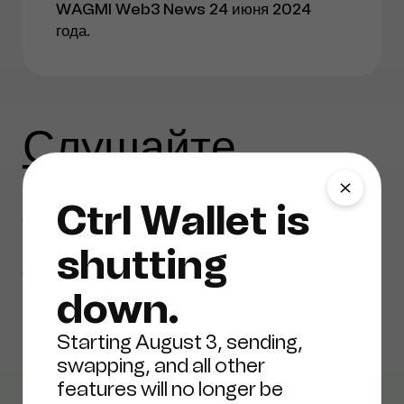
WAGMI Web3 News 24 июня 2024
года.
Слушайте
WAGMI Web3
Ctrl Wallet is
News Spaces:
shutting
новый кошелек
down.
Starting August 3, sending,
XDEFI.
swapping, and all other
features will no longer be