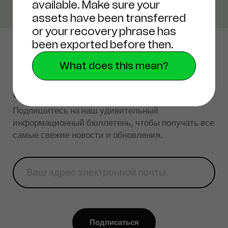
available. Make sure your
assets have been transferred
or your recovery phrase has
been exported before then.
What does this mean?
информационный
бюллетень
Подпишитесь на наш удивительный
информационный бюллетень, чтобы получать все
самые свежие новости и обновления.
Подписаться