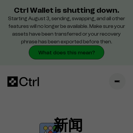
Ctrl Wallet is shutting down.
Starting August 3, sending, swapping, and all other
支持
features will no longer be available. Make sure your
assets have been transferred or your recovery
安全
phrase has been exported before then.
What does this mean?
新闻