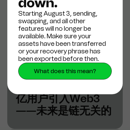
down.
Starting August 3, sending,
swapping, and all other
features will no longer be
2024年6月19日
available. Make sure your
assets have been transferred
新闻
or your recovery phrase has
been exported before then.
What does this mean?
CCN文章：不，智能
钱包不会将下一个十
亿用户引入Web3
——未来是链无关的