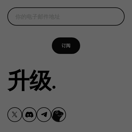
订阅
升级
按住 Ctrl
.