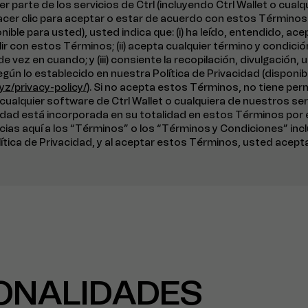
r parte de los servicios de Ctrl (incluyendo Ctrl Wallet o cual
l hacer clic para aceptar o estar de acuerdo con estos Término
ible para usted), usted indica que: (i) ha leído, entendido, ace
r con estos Términos; (ii) acepta cualquier término y condició
de vez en cuando; y (iii) consiente la recopilación, divulgación,
gún lo establecido en nuestra Política de Privacidad (disponibl
yz/privacy-policy/
). Si no acepta estos Términos, no tiene per
 cualquier software de Ctrl Wallet o cualquiera de nuestros ser
cidad está incorporada en su totalidad en estos Términos por e
cias aquí a los “Términos” o los “Términos y Condiciones” inc
lítica de Privacidad, y al aceptar estos Términos, usted acepta 
ONALIDADES