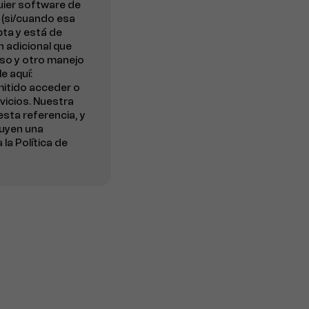
quier software de
s (si/cuando esa
pta y está de
n adicional que
 uso y otro manejo
e aquí:
mitido acceder o
vicios. Nuestra
sta referencia, y
luyen una
la Política de