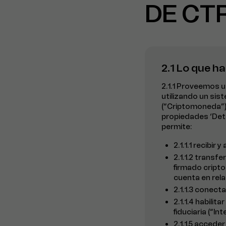
DE CT
2.1 Lo que 
2.1.1 Proveemos 
utilizando un sis
(“Criptomoneda”).
propiedades ‘Dete
permite:
2.1.1.1 recibi
2.1.1.2 transf
firmado cripto
cuenta en rela
2.1.1.3 conect
2.1.1.4 habil
fiduciaria (“In
2.1.1.5 accede