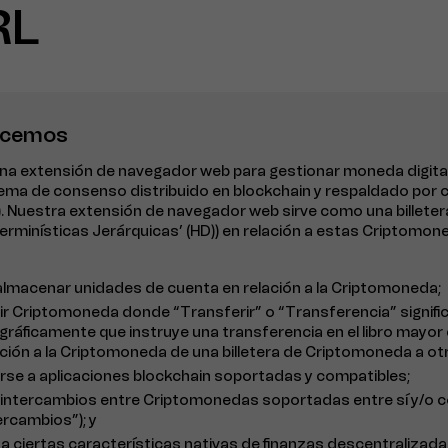
RL
hacemos
una extensión de navegador web para gestionar moneda digit
tema de consenso distribuido en blockchain y respaldado por c
 Nuestra extensión de navegador web sirve como una billetera 
rminísticas Jerárquicas’ (HD)) en relación a estas Criptomon
r y almacenar unidades de cuenta en relación a la Criptomoneda;
erir Criptomoneda donde “Transferir” o “Transferencia” signif
gráficamente que instruye una transferencia en el libro mayor
ción a la Criptomoneda de una billetera de Criptomoneda a otr
arse a aplicaciones blockchain soportadas y compatibles;
itar intercambios entre Criptomonedas soportadas entre sí y/o
tercambios”); y
r a ciertas características nativas de finanzas descentralizada