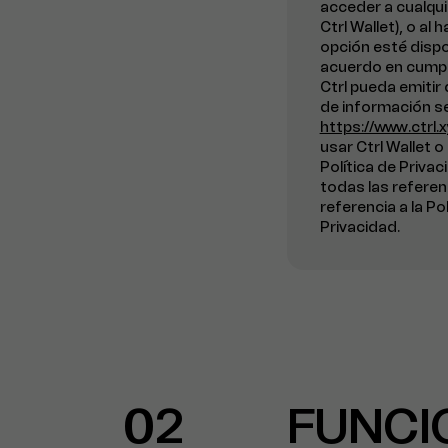
acceder a cualquie
Ctrl Wallet), o a
opción esté dispon
acuerdo en cumpli
Ctrl pueda emitir 
de información se
https://www.ctrl.x
usar Ctrl Wallet o
Política de Priva
todas las referen
referencia a la Po
Privacidad.
02
FUNCI