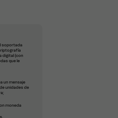
al soportada
riptografía
digital (con
edas que le
ica un mensaje
 de unidades de
a;
 con moneda
s.