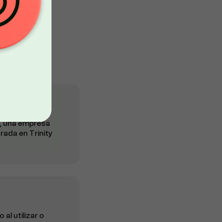
), una empresa
trada en Trinity
al utilizar o