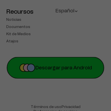
Recursos
Español
Noticias
English
Documentos
Kit de Medios
French
Atajos
Deutsch
Portuguese
简体中文
Descargar para Android
Русский
Tiếng Việt
Türkçe
Términos de uso
Privacidad