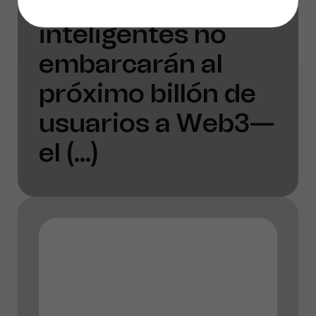
No, las billeteras
inteligentes no
embarcarán al
próximo billón de
usuarios a Web3—
el (...)