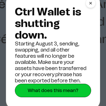
érémie
Charlie
An
Ctrl Wallet is
B
Vachagan
Davi
shutting
down.
édric
William
Dan
Starting August 3, sending,
swapping, and all other
features will no longer be
available. Make sure your
assets have been transferred
or your recovery phrase has
been exported before then.
What does this mean?
Trete dem 