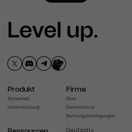
Level up
Take Ctrl
.
Produkt
Firma
Sicherheit
Über
Unterstützung
Datenschutz
Nutzungsbedingungen
Ressourcen
Deutsch