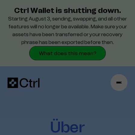
Ctrl Wallet is shutting down.
Starting August 3, sending, swapping, and all other
Support
features will no longer be available. Make sure your
assets have been transferred or your recovery
Sicherheit
phrase has been exported before then.
What does this mean?
Über