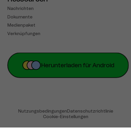
Nachrichten
English
Dokumente
Medienpaket
French
Verknüpfungen
Español
Portuguese
简体中文
Herunterladen für Android
Русский
Tiếng Việt
Türkçe
Nutzungsbedingungen
Datenschutzrichtlinie
Cookie-Einstellungen