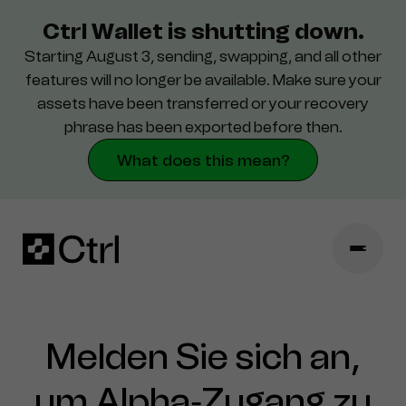
Ctrl Wallet is shutting down.
Starting August 3, sending, swapping, and all other
Support
features will no longer be available. Make sure your
assets have been transferred or your recovery
Sicherheit
phrase has been exported before then.
What does this mean?
Melden Sie sich an,
um Alpha‑Zugang zu