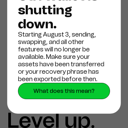
shutting
Newsletter
down.
Abonnieren Sie unseren fantastischen
Newsletter, um alle neuesten Nachrichten und
Starting August 3, sending,
Updates zu erhalten.
swapping, and all other
features will no longer be
available. Make sure your
assets have been transferred
or your recovery phrase has
been exported before then.
Abonnieren
What does this mean?
Level up
Take Ctrl
.